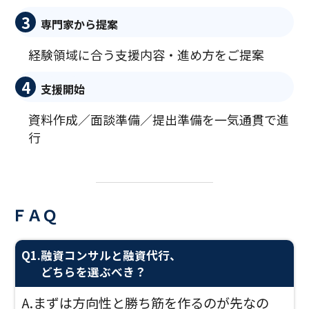
3
専門家から提案
経験領域に合う支援内容・進め方をご提案
4
支援開始
資料作成／面談準備／提出準備を一気通貫で進
行
ＦＡＱ
Q1.
融資コンサルと融資代行、
どちらを選ぶべき？
A.
まずは方向性と勝ち筋を作るのが先なの