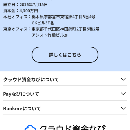
設立日：
2016年7月15日
資本金：
4,300万円
本社オフィス：
栃木県宇都宮市東宿郷4丁目5番4号
GKビル3F北
東京オフィス：
東京都千代田区神田錦町2丁目5番2号
アシスト竹橋ビル2F
詳しくはこちら
クラウド資金なび
について
Payなび
について
Bankme
について