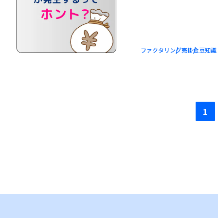
ファクタリング
売掛金
豆知識
1