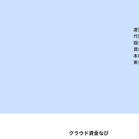
運
代
設
資
本
東
クラウド資金なび