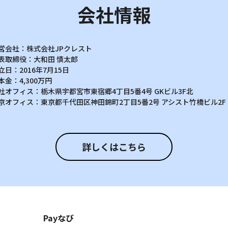
会社情報
営会社：
株式会社JPクレスト
表取締役：
大和田 慎太郎
立日：
2016年7月15日
本金：
4,300万円
社オフィス：
栃木県宇都宮市東宿郷4丁目5番4号
GKビル3F北
京オフィス：
東京都千代田区神田錦町2丁目5番2号
アシスト竹橋ビル2F
詳しくはこちら
Payなび