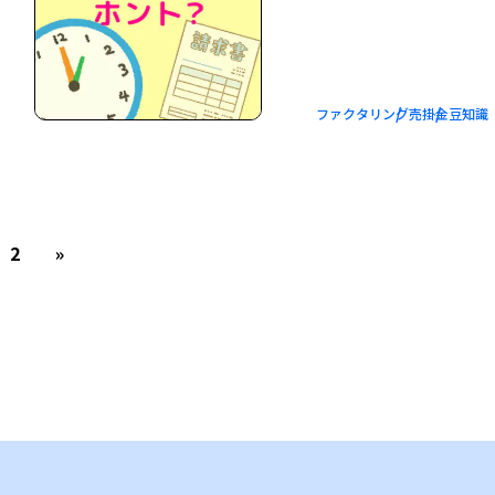
ファクタリング
売掛金
豆知識
2
»