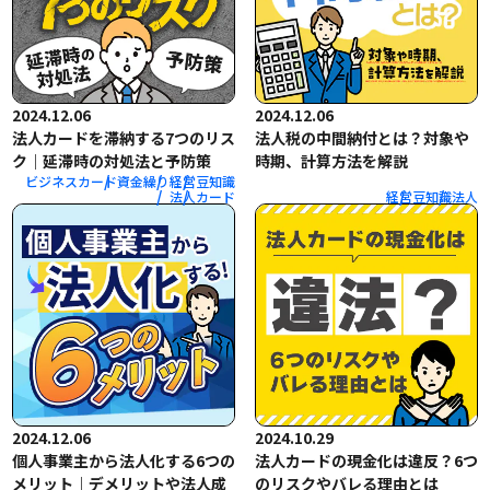
2024.12.06
2024.12.06
法人カードを滞納する7つのリス
法人税の中間納付とは？対象や
ク｜延滞時の対処法と予防策
時期、計算方法を解説
ビジネスカード
資金繰り
経営
豆知識
法人
カード
経営
豆知識
法人
2024.12.06
2024.10.29
個人事業主から法人化する6つの
法人カードの現金化は違反？6つ
メリット｜デメリットや法人成
のリスクやバレる理由とは