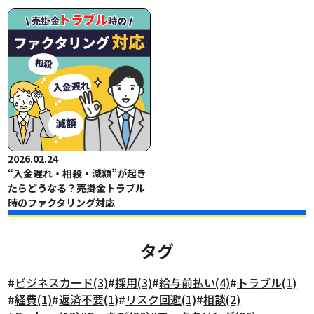
2026.02.24
“入金遅れ・相殺・減額”が起き
たらどうなる？売掛金トラブル
時のファクタリング対応
タグ
#
ビジネスカード(3)
#
採用(3)
#
給与前払い(4)
#
トラブル(1)
#
経費(1)
#
返済不要(1)
#
リスク回避(1)
#
相談(2)