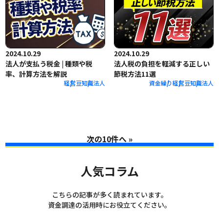
2024.10.29
2024.10.29
法人が支払う税金 | 種類や税
法人税の負担を軽減する正しい
率、計算方法を解説
節税方法11選
経営
豆知識
法人
資金繰り
経営
豆知識
法人
»
人気コラム
こちらの記事が多く読まれています。
資金調達の活用時にお役立てください。