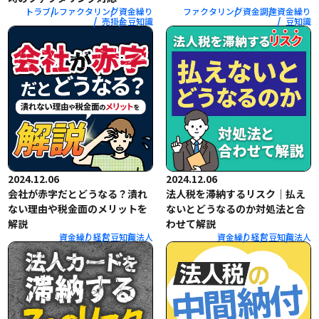
トラブル
ファクタリング
資金繰り
ファクタリング
資金調達
資金繰り
売掛金
豆知識
豆知識
2024.12.06
2024.12.06
会社が赤字だとどうなる？潰れ
法人税を滞納するリスク｜払え
ない理由や税金面のメリットを
ないとどうなるのか対処法と合
解説
わせて解説
資金繰り
経営
豆知識
法人
資金繰り
経営
豆知識
法人