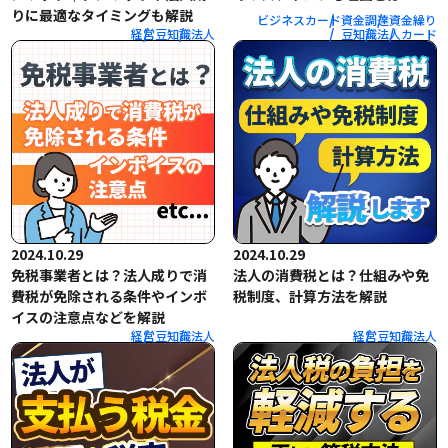
りに最適なタイミングも解説
ビジネスカード
資金調達
資金繰り
経営
豆知識
法人
豆知識
法人
カード
2024.10.29
2024.10.29
免税事業者とは？法人成りで消
法人の消費税とは？仕組みや免
費税が免除される条件やインボ
税制度、計算方法を解説
イスの注意点などを解説
経営
豆知識
法人
経営
豆知識
法人