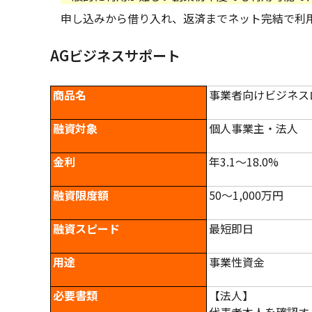
申し込みから借り入れ、返済までネット完結で利
AGビジネスサポート
商品名
事業者向けビジネス
融資対象
個人事業主・法人
金利
年3.1～18.0%
融資限度額
50～1,000万円
融資スピード
最短即日
用途
事業性資金
必要書類
【法人】