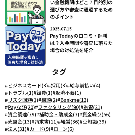
い金融機関はどこ？目的別の
選び方や審査に通過するため
のポイント
2025.07.15
PayTodayの口コミ・評判
は？入金時間や審査に落ちた
場合の対処法を紹介
タグ
#
ビジネスカード(3)
#
採用(3)
#
給与前払い(4)
#
トラブル(1)
#
経費(1)
#
返済不要(1)
#
リスク回避(1)
#
相談(2)
#
Bankme(13)
#
Payなび(20)
#
ファクタリング(90)
#
融資(21)
#
資金調達(79)
#
補助金・助成金(3)
#
資金繰り(56)
#
売掛金(13)
#
請求書(11)
#
経営(36)
#
豆知識(39)
#
法人(31)
#
カード(9)
#
ローン(6)