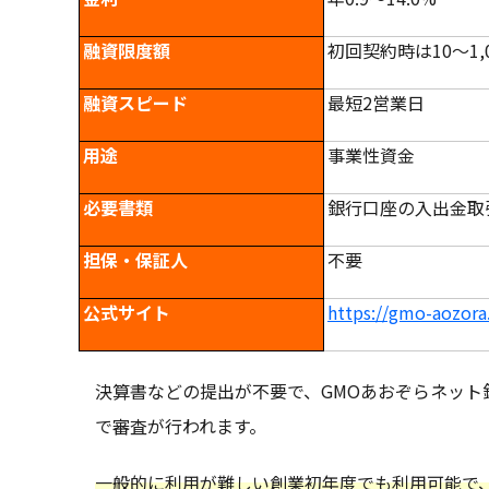
融資限度額
初回契約時は10～1,
融資スピード
最短2営業日
用途
事業性資金
必要書類
銀行口座の入出金取
担保・保証人
不要
公式サイト
https://gmo-aozora
決算書などの提出が不要で、GMOあおぞらネット
で審査が行われます。
一般的に利用が難しい創業初年度でも利用可能で