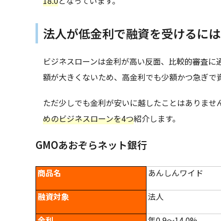
18.0
となっています。
法人が低金利で融資を受けるには
ビジネスローンは金利が高い反面、比較的審査に
額が大きくないため、高金利でも少額かつ急ぎで
ただ少しでも金利が安いに越したことはありませ
めのビジネスローンを4つ
紹介します。
GMOあおぞらネット銀行
商品名
あんしんワイド
融資対象
法人
金利
年0.9～14.0%