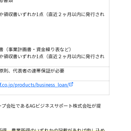
る書類
や領収書いずれか1点（直近２ヶ月以内に発行され
書（事業計画書・資金繰り表など）
や領収書いずれか1点（直近２ヶ月以内に発行され
原則、代表者の連帯保証が必要
f.co.jp/products/business_loan/
プ会社であるAGビジネスサポート株式会社が提
所得、農業所得のいずれかの記載があれば申し込め