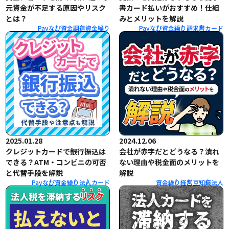
元資金が不足する原因やリスク
書カード払いがおすすめ！仕組
とは？
みとメリットを解説
Payなび
資金調達
資金繰り
Payなび
資金繰り
請求書
カード
2025.01.28
2024.12.06
クレジットカードで銀行振込は
会社が赤字だとどうなる？潰れ
できる？ATM・コンビニの可否
ない理由や税金面のメリットを
と代替手段を解説
解説
Payなび
資金繰り
法人
カード
資金繰り
経営
豆知識
法人