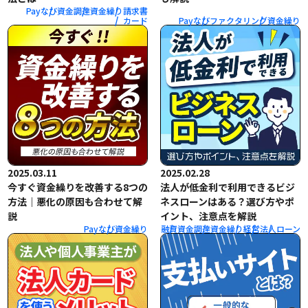
Payなび
資金調達
資金繰り
請求書
カード
Payなび
ファクタリング
資金繰り
2025.03.11
2025.02.28
今すぐ資金繰りを改善する8つの
法人が低金利で利用できるビジ
方法｜悪化の原因も合わせて解
ネスローンはある？選び方やポ
説
イント、注意点を解説
Payなび
資金繰り
融資
資金調達
資金繰り
経営
法人
ローン