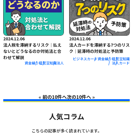
2024.12.06
2024.12.06
法人税を滞納するリスク｜払え
法人カードを滞納する7つのリス
ないとどうなるのか対処法と合
ク｜延滞時の対処法と予防策
わせて解説
ビジネスカード
資金繰り
経営
豆知識
資金繰り
経営
豆知識
法人
法人
カード
«
»
人気コラム
こちらの記事が多く読まれています。