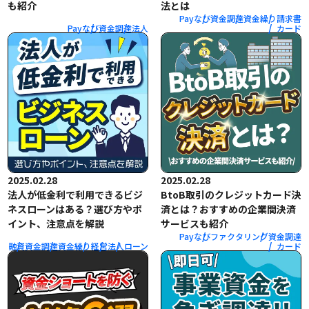
も紹介
法とは
Payなび
資金調達
資金繰り
請求書
Payなび
資金調達
法人
カード
2025.02.28
2025.02.28
法人が低金利で利用できるビジ
BtoB取引のクレジットカード決
ネスローンはある？選び方やポ
済とは？おすすめの企業間決済
イント、注意点を解説
サービスも紹介
Payなび
ファクタリング
資金調達
融資
資金調達
資金繰り
経営
法人
ローン
カード