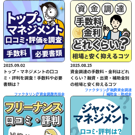
2025.09.02
2025.08.25
トップ・マネジメントの口コ
資金調達の手数料・金利はどれ
ミ・評判を調査！手数料や必要
くらい？融資・出資・補助金別
書類は？
の相場と安く抑えるコツ
ファクタリング
融資
資金調達
ファクタリング
資金調達
売掛金
補助金・助成金