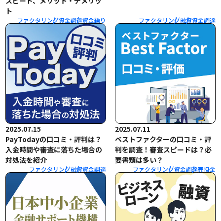
スピード、メリット・デメリッ
ト
ファクタリング
資金調達
資金繰り
ファクタリング
融資
資金調達
2025.07.15
2025.07.11
PayTodayの口コミ・評判は？
ベストファクターの口コミ・評
入金時間や審査に落ちた場合の
判を調査！審査スピードは？必
対処法を紹介
要書類は多い？
ファクタリング
融資
資金調達
ファクタリング
資金調達
売掛金