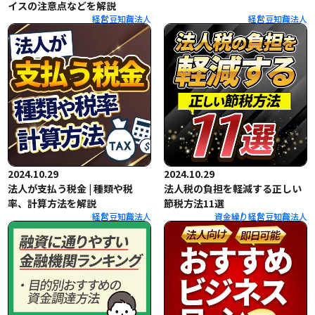
イスの注意点などを解説
経営
豆知識
法人
経営
豆知識
法人
2024.10.29
2024.10.29
法人が支払う税金 | 種類や税
法人税の負担を軽減する正しい
率、計算方法を解説
節税方法11選
経営
豆知識
法人
資金繰り
経営
豆知識
法人