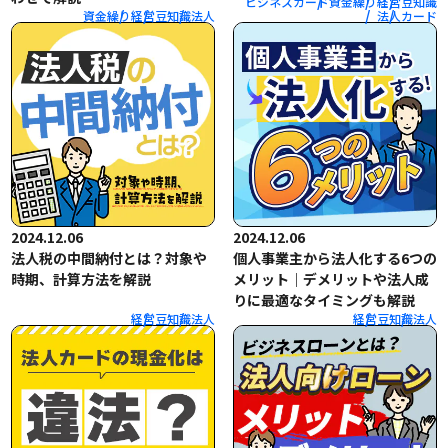
ビジネスカード
資金繰り
経営
豆知識
資金繰り
経営
豆知識
法人
法人
カード
2024.12.06
2024.12.06
法人税の中間納付とは？対象や
個人事業主から法人化する6つの
時期、計算方法を解説
メリット｜デメリットや法人成
りに最適なタイミングも解説
経営
豆知識
法人
経営
豆知識
法人