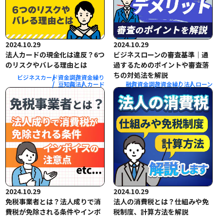
2024.10.29
2024.10.29
法人カードの現金化は違反？6つ
ビジネスローンの審査基準｜通
のリスクやバレる理由とは
過するためのポイントや審査落
ちの対処法を解説
ビジネスカード
資金調達
資金繰り
豆知識
法人
カード
融資
資金調達
資金繰り
法人
ローン
2024.10.29
2024.10.29
免税事業者とは？法人成りで消
法人の消費税とは？仕組みや免
費税が免除される条件やインボ
税制度、計算方法を解説