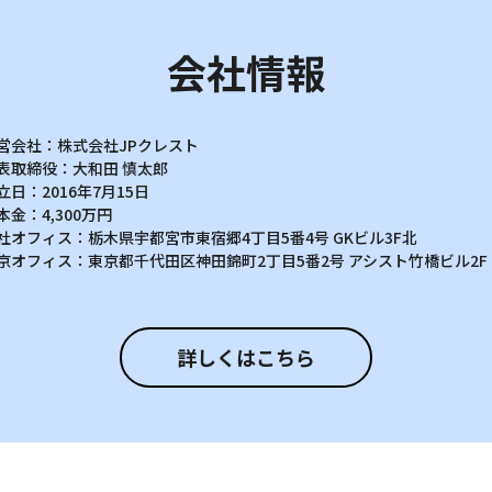
会社情報
営会社：
株式会社JPクレスト
表取締役：
大和田 慎太郎
立日：
2016年7月15日
本金：
4,300万円
社オフィス：
栃木県宇都宮市東宿郷4丁目5番4号
GKビル3F北
京オフィス：
東京都千代田区神田錦町2丁目5番2号
アシスト竹橋ビル2F
詳しくはこちら