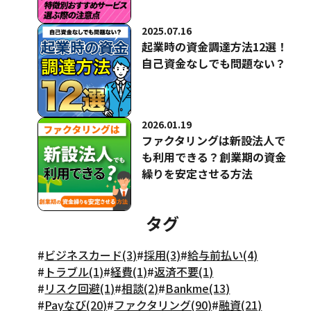
2025.07.16
起業時の資金調達方法12選！
自己資金なしでも問題ない？
2026.01.19
ファクタリングは新設法人で
も利用できる？創業期の資金
繰りを安定させる方法
タグ
#
ビジネスカード(3)
#
採用(3)
#
給与前払い(4)
#
トラブル(1)
#
経費(1)
#
返済不要(1)
#
リスク回避(1)
#
相談(2)
#
Bankme(13)
#
Payなび(20)
#
ファクタリング(90)
#
融資(21)