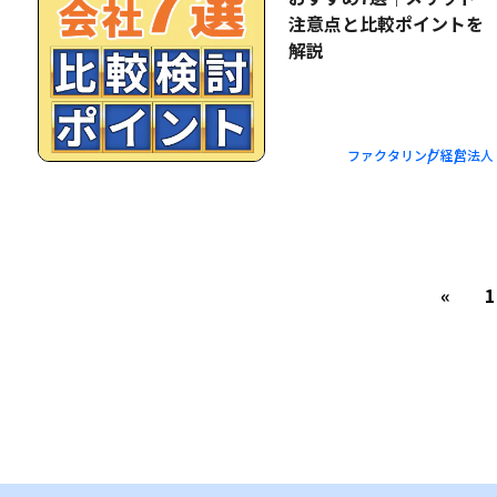
注意点と比較ポイントを
解説
ファクタリング
経営
法人
«
1