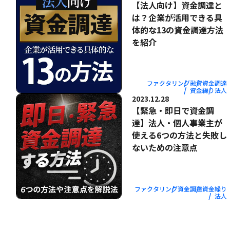
【法人向け】資金調達と
は？企業が活用できる具
体的な13の資金調達方法
を紹介
ファクタリング
融資
資金調達
資金繰り
法人
2023.12.28
【緊急・即日で資金調
達】法人・個人事業主が
使える6つの方法と失敗し
ないための注意点
ファクタリング
資金調達
資金繰り
法人