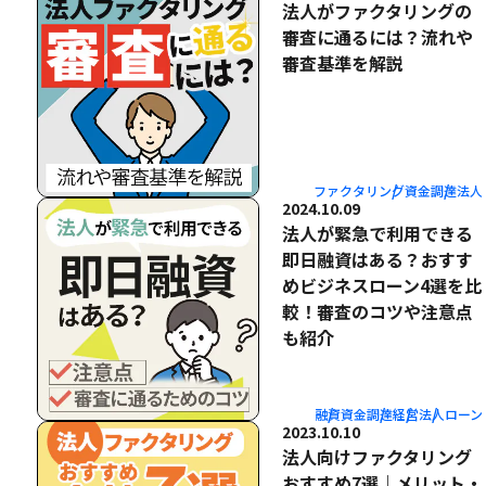
法人がファクタリングの
審査に通るには？流れや
審査基準を解説
ファクタリング
資金調達
法人
2024.10.09
法人が緊急で利用できる
即日融資はある？おすす
めビジネスローン4選を比
較！審査のコツや注意点
も紹介
融資
資金調達
経営
法人
ローン
2023.10.10
法人向けファクタリング
おすすめ7選｜メリット・